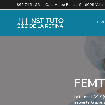
963 745 138
— Calle Heroe Romeu, 8 46008 Valenc
CIR
FEMT
La técnica LASIK (q
frecuente. Gracias 