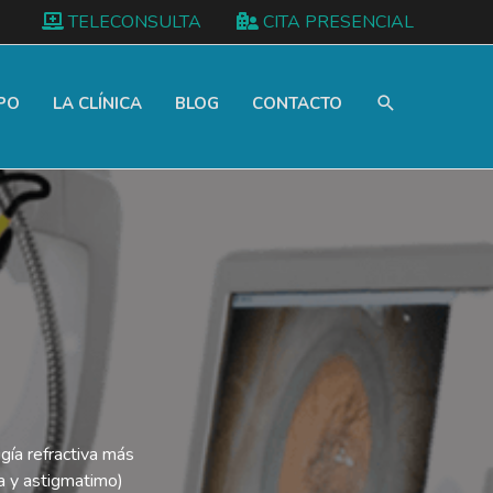
TELECONSULTA
CITA PRESENCIAL
PO
LA CLÍNICA
BLOG
CONTACTO
ugía refractiva más
ía y astigmatimo)