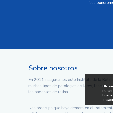
Nos pondremos
Sobre nosotros
En 2011 inauguramos este Instituto de la Retin
muchos tipos de patologías oculares, tenemos es
Utiliz
nuestr
los pacientes de retina.
Puedes
desact
Nos preocupa que haya demora en el tratamien