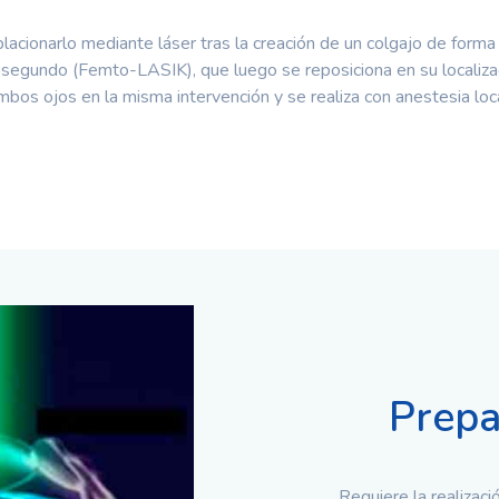
 ablacionarlo mediante láser tras la creación de un colgajo de f
segundo (Femto-LASIK), que luego se reposiciona en su localizaci
mbos ojos en la misma intervención y se realiza con anestesia loca
Prepa
Requiere la realizac