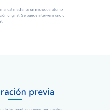
orma manual mediante un microqueratomo
ón original. Se puede intervenir uno o
l.
ración previa
ión de las pruebas previas pertinentes