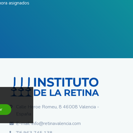
hora asignados
Calle Heroe Romeu, 8 46008 Valencia -
ar
España
E-mail: info@retinavalencia.com
Tlf: 963 745 138