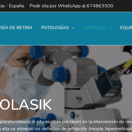
ia - España. Pedir cita por WhatsApp al
674863500
UGÍA DE RETINA
PATOLOGÍAS
TÉCNICAS
EQUI
OLASIK
ueratomileusis in situ asistida por láser) es la intervención de cir
a ella se eliminan los defectos de refracción (miopía, hipermetrop