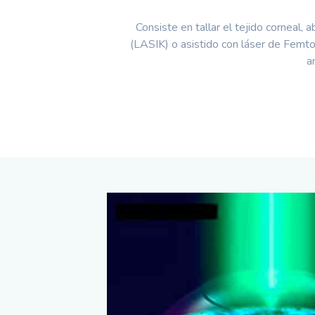
Consiste en tallar el tejido corneal,
(LASIK) o asistido con láser de Femto
a