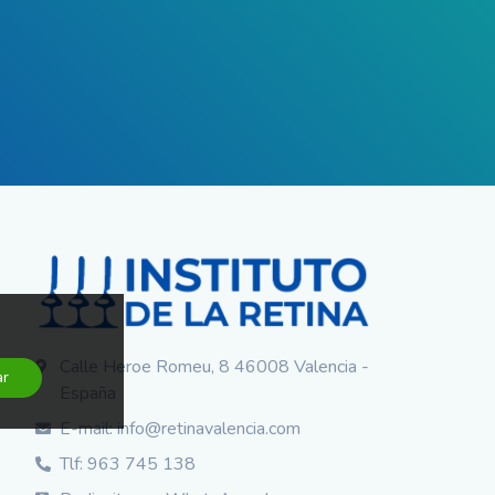
Calle Heroe Romeu, 8 46008 Valencia -
ar
España
E-mail: info@retinavalencia.com
Tlf: 963 745 138