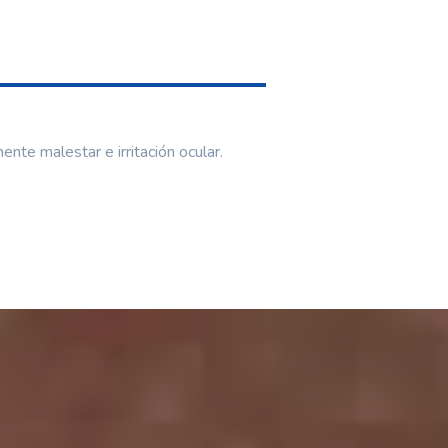
nte malestar e irritación ocular.