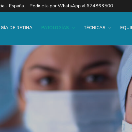
ia - España. Pedir cita por WhatsApp al
674863500
UGÍA DE RETINA
PATOLOGÍAS
TÉCNICAS
EQUI