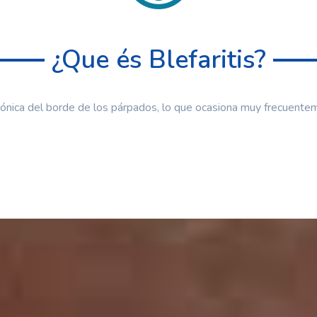
¿Que és Blefaritis?
 crónica del borde de los párpados, lo que ocasiona muy frecuenteme