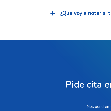
¿Qué voy a notar si 
Pide cita e
Nos pondremos