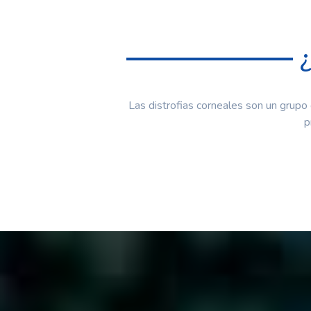
Las distrofias corneales son un grupo
p