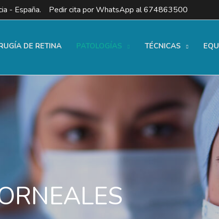
ia - España. Pedir cita por WhatsApp al
674863500
RUGÍA DE RETINA
PATOLOGÍAS
TÉCNICAS
EQU
CORNEALES