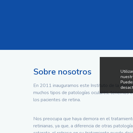
Sobre nosotros
Utiliz
nuestr
Puedes
En 2011 inauguramos este Instituto de la Retin
desact
muchos tipos de patologías oculares, tenemos es
los pacientes de retina.
Nos preocupa que haya demora en el tratamien
retinianas, ya que, a diferencia de otras patologí