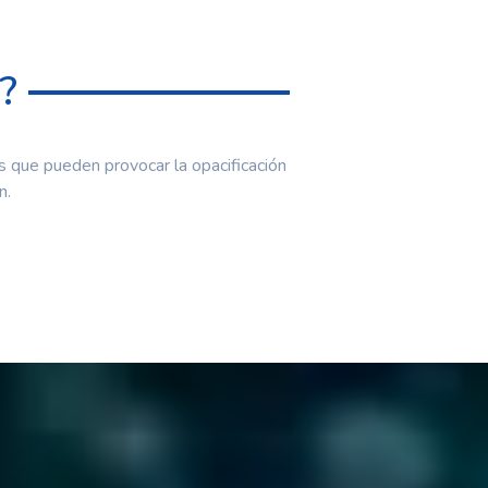
?
s que pueden provocar la opacificación
n.