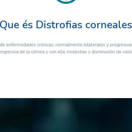
¿Que és Distrofias corneales
 de enfermedades crónicas, normalmente bilaterales y progresiva
rogresiva de la córnea y con ella, molestias y disminución de visió