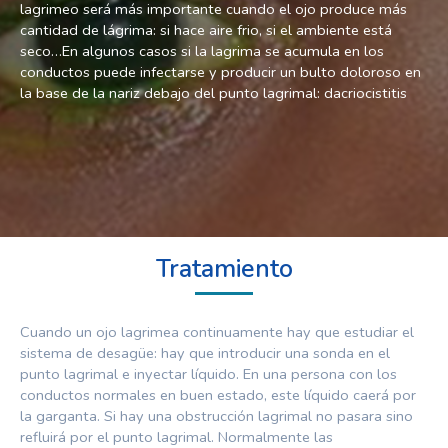
lagrimeo será más importante cuando el ojo produce más
cantidad de lágrima: si hace aire frio, si el ambiente está
seco…En algunos casos si la lagrima se acumula en los
conductos puede infectarse y producir un bulto doloroso en
la base de la nariz debajo del punto lagrimal: dacriocistitis
Tratamiento
Cuando un ojo lagrimea continuamente hay que estudiar el
sistema de desagüe: hay que introducir una sonda en el
punto lagrimal e inyectar líquido. En una persona con los
conductos normales en buen estado, este líquido caerá por
la garganta. Si hay una obstrucción lagrimal no pasara sino
refluirá por el punto lagrimal. Normalmente las