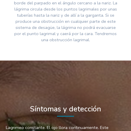
borde del parpado en el ángulo cercano a la nariz. La
lágrima circula desde los puntos lagrimales por unas
tuberías hasta la nariz y de allí a la garganta. Si se
produce una obstrucción en cualquier parte de este
sistema de desagüe, la lágrima no podrá evacuarse
por el punto lagrimal y caerá por la cara. Tendremos
una obstrucción lagrimal.
Síntomas y detección
Lagrimeo constante. El ojo llora continuamente. Este