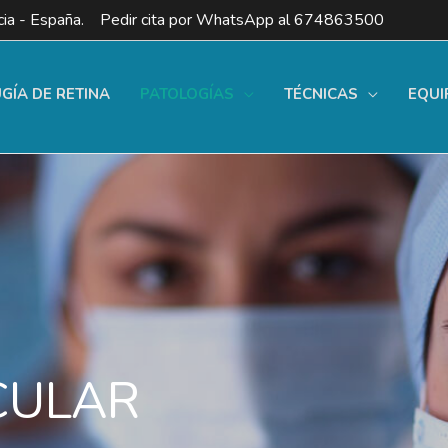
ia - España. Pedir cita por WhatsApp al
674863500
UGÍA DE RETINA
PATOLOGÍAS
TÉCNICAS
EQUI
CULAR