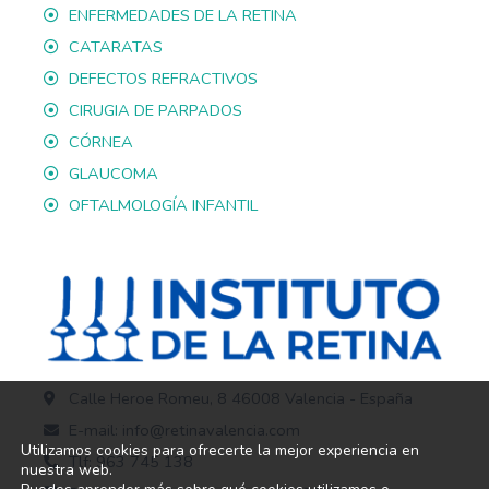
ENFERMEDADES DE LA RETINA
CATARATAS
DEFECTOS REFRACTIVOS
CIRUGIA DE PARPADOS
CÓRNEA
GLAUCOMA
OFTALMOLOGÍA INFANTIL
Calle Heroe Romeu, 8 46008 Valencia - España
E-mail: info@retinavalencia.com
Utilizamos cookies para ofrecerte la mejor experiencia en
Tlf: 963 745 138
nuestra web.