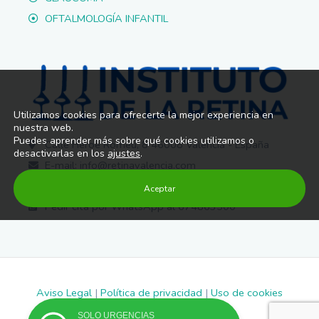
OFTALMOLOGÍA INFANTIL
Utilizamos cookies para ofrecerte la mejor experiencia en
nuestra web.
Puedes aprender más sobre qué cookies utilizamos o
Calle Heroe Romeu, 8 46008 Valencia - España
desactivarlas en los
ajustes
.
E-mail: info@retinavalencia.com
Tlf: 963 745 138
Aceptar
Pedir cita por WhatsApp al 674863500
Aviso Legal
|
Política de privacidad
|
Uso de cookies
SOLO URGENCIAS