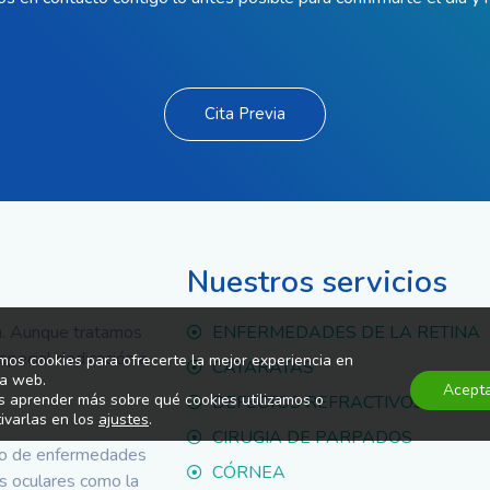
Cita Previa
Nuestros servicios
a. Aunque tratamos
ENFERMEDADES DE LA RETINA
pecial dedicación a
amos cookies para ofrecerte la mejor experiencia en
CATARATAS
a web.
Acept
 aprender más sobre qué cookies utilizamos o
DEFECTOS REFRACTIVOS
ivarlas en los
ajustes
.
CIRUGIA DE PARPADOS
to de enfermedades
CÓRNEA
as oculares como la