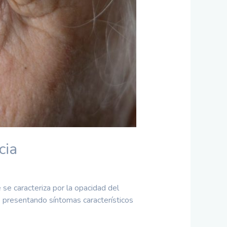
cia
 se caracteriza por la opacidad del
ás presentando síntomas característicos