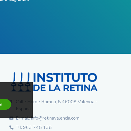
Calle Heroe Romeu, 8 46008 Valencia -
ar
España
E-mail: info@retinavalencia.com
Tlf: 963 745 138