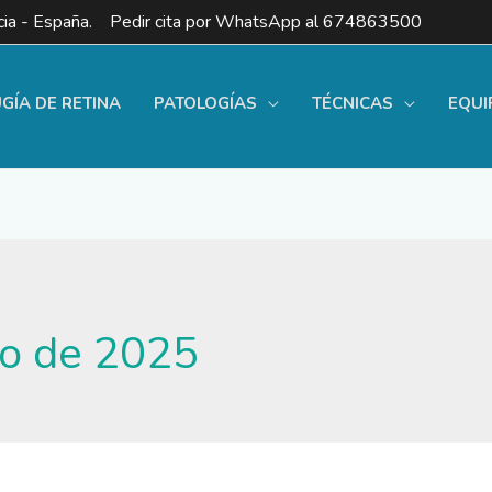
ia - España. Pedir cita por WhatsApp al
674863500
UGÍA DE RETINA
PATOLOGÍAS
TÉCNICAS
EQUI
o de 2025