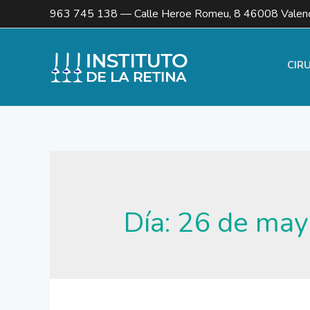
963 745 138
— Calle Heroe Romeu, 8 46008 Valenc
CIR
Día:
26 de may