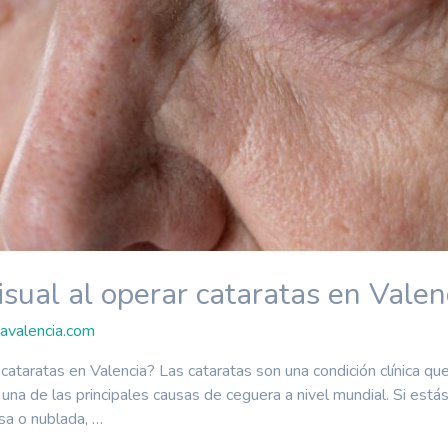
sual al operar cataratas en Valen
avalencia.com
ataratas en Valencia? Las cataratas son una condición clínica que
en una de las principales causas de ceguera a nivel mundial. Si est
sa o nublada, …